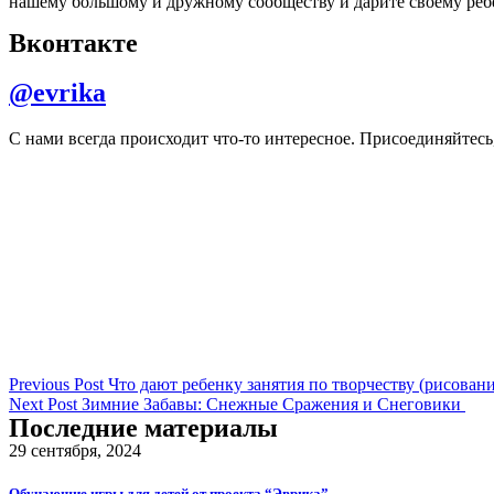
нашему большому и дружному сообществу и дарите своему ребе
Вконтакте
@evrika
С нами всегда происходит что-то интересное. Присоединяйтесь
Previous Post
Что дают ребенку занятия по творчеству (рисован
Next Post
Зимние Забавы: Снежные Сражения и Снеговики
Последние материалы
29 сентября, 2024
Обучающие игры для детей от проекта “Эврика”