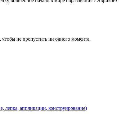
нку волшебное начало в мире образования с Эврикой!
, чтобы не пропустить ни одного момента.
ие, лепка, аппликации, конструирование)