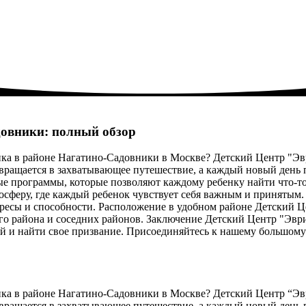
довники: полный обзор
енка в районе Нагатино-Садовники в Москве? Детский Центр "Эв
евращается в захватывающее путешествие, а каждый новый день
ые программы, которые позволяют каждому ребенку найти что-то
осферу, где каждый ребенок чувствует себя важным и принятым
ресы и способности. Расположение в удобном районе Детский Ц
 района и соседних районов. Заключение Детский Центр "Эврика"
ей и найти свое призвание. Присоединяйтесь к нашему большом
енка в районе Нагатино-Садовники в Москве? Детский Центр “Эв
евращается в захватывающее путешествие, а каждый новый день 