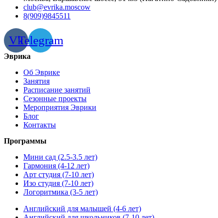
club@evrika.moscow
8(909)9845511
Vk
Telegram
Эврика
Об Эврике
Занятия
Расписание занятий
Сезонные проекты
Мероприятия Эврики
Блог
Контакты
Программы
Мини сад (2.5-3.5 лет)
Гармония (4-12 лет)
Арт студия (7-10 лет)
Изо студия (7-10 лет)
Логоритмика (3-5 лет)
Английский для малышей (4-6 лет)
Английский для школьников (7-10 лет)