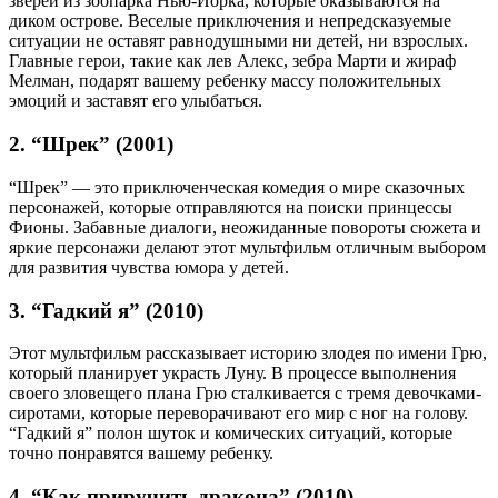
зверей из зоопарка Нью-Йорка, которые оказываются на
диком острове. Веселые приключения и непредсказуемые
ситуации не оставят равнодушными ни детей, ни взрослых.
Главные герои, такие как лев Алекс, зебра Марти и жираф
Мелман, подарят вашему ребенку массу положительных
эмоций и заставят его улыбаться.
2. “Шрек” (2001)
“Шрек” — это приключенческая комедия о мире сказочных
персонажей, которые отправляются на поиски принцессы
Фионы. Забавные диалоги, неожиданные повороты сюжета и
яркие персонажи делают этот мультфильм отличным выбором
для развития чувства юмора у детей.
3. “Гадкий я” (2010)
Этот мультфильм рассказывает историю злодея по имени Грю,
который планирует украсть Луну. В процессе выполнения
своего зловещего плана Грю сталкивается с тремя девочками-
сиротами, которые переворачивают его мир с ног на голову.
“Гадкий я” полон шуток и комических ситуаций, которые
точно понравятся вашему ребенку.
4. “Как приручить дракона” (2010)