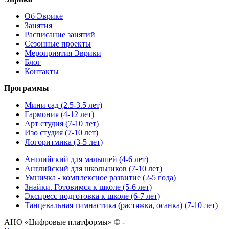
Об Эврике
Занятия
Расписание занятий
Сезонные проекты
Мероприятия Эврики
Блог
Контакты
Программы
Мини сад (2.5-3.5 лет)
Гармония (4-12 лет)
Арт студия (7-10 лет)
Изо студия (7-10 лет)
Логоритмика (3-5 лет)
Английский для малышей (4-6 лет)
Английский для школьников (7-10 лет)
Умничка - комплексное развитие (2-5 года)
Знайки. Готовимся к школе (5-6 лет)
Экспресс подготовка к школе (6-7 лет)
Танцевальная гимнастика (растяжка, осанка) (7-10 лет)
АНО «Цифровые платформы» © -